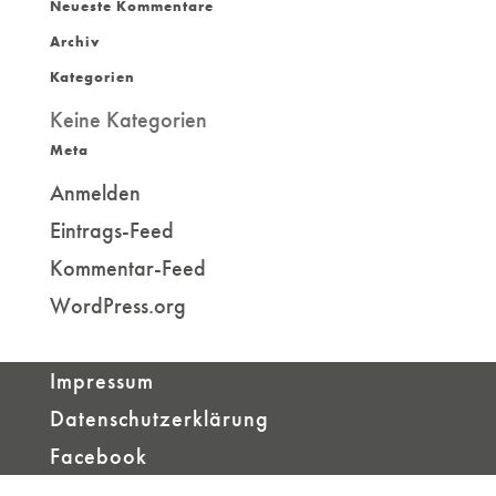
Neueste Kommentare
nach:
Archiv
Kategorien
Keine Kategorien
Meta
Anmelden
Eintrags-Feed
Kommentar-Feed
WordPress.org
Impressum
Datenschutzerklärung
Facebook
Designed by
Designers Inn
| Powered by
WordPress