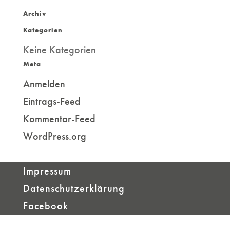
nach:
Archiv
Kategorien
Keine Kategorien
Meta
Anmelden
Eintrags-Feed
Kommentar-Feed
WordPress.org
Impressum
Datenschutzerklärung
Facebook
Designed by
Designers Inn
| Powered by
WordPress