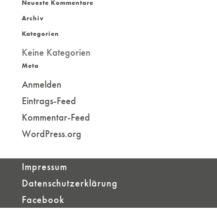
Neueste Kommentare
nach:
Archiv
Kategorien
Keine Kategorien
Meta
Anmelden
Eintrags-Feed
Kommentar-Feed
WordPress.org
Impressum
Datenschutzerklärung
Facebook
Designed by
Designers Inn
| Powered by
WordPress